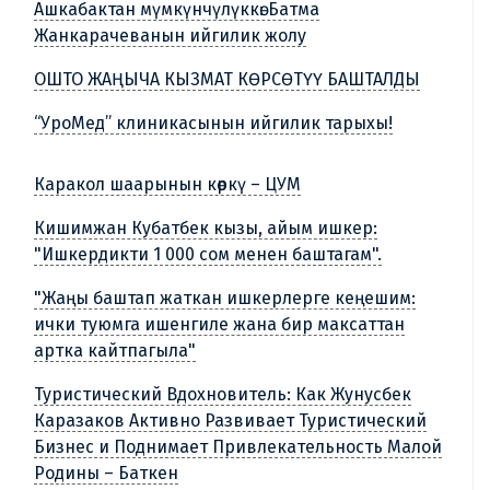
Ашкабактан мүмкүнчүлүккө: Батма
Жанкарачеванын ийгилик жолу
ОШТО ЖАҢЫЧА КЫЗМАТ КӨРСӨТҮҮ БАШТАЛДЫ
“УроМед” клиникасынын ийгилик тарыхы!
Каракол шаарынын көркү – ЦУМ
Кишимжан Кубатбек кызы, айым ишкер:
"Ишкердикти 1 000 сом менен баштагам".
"Жаңы баштап жаткан ишкерлерге кеңешим:
ички туюмга ишенгиле жана бир максаттан
артка кайтпагыла"
Туристический Вдохновитель: Как Жунусбек
Каразаков Активно Развивает Туристический
Бизнес и Поднимает Привлекательность Малой
Родины – Баткен