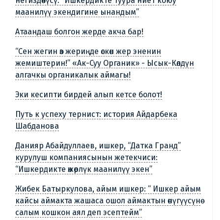
негиздөөчүсү: “Ишкердикте туура ниет коюу
маанилүү экендигине ынандым”
Атаандаш болгон жерде акча бар!
“Сен жегин өз жериңде өскөн жер эненин
жемиштерин!” «Ак-Суу Органик» - Ысык-Көлдүн
алгачкы органикалык аймагы!
Эки кесипти бирдей алып кетсе болот!
Путь к успеху тернист: история Айдарбека
Шабданова
Данияр Абайдуллаев, ишкер, “Датка Гранд”
курулуш компаниясынын жетекчиси:
“Ишкердикте өжөрлүк маанилүү экен”
Жибек Батыркулова, айым ишкер: “ Ишкер айым
кайсы аймакта жашаса ошол аймактын өнүгүүсүнө
салым кошкон аял деп эсептейм”