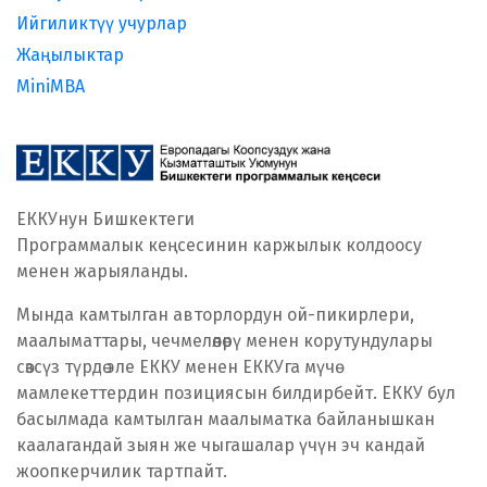
Ийгиликтүү учурлар
Жаңылыктар
MiniMBA
ЕККУнун Бишкектеги
Программалык кеңсесинин каржылык колдоосу
менен жарыяланды.
Мында камтылган авторлордун ой-пикирлери,
маалыматтары, чечмелөөлөрү менен корутундулары
сөзсүз түрдө эле ЕККУ менен ЕККУга мүчө
мамлекеттердин позициясын билдирбейт. ЕККУ бул
басылмада камтылган маалыматка байланышкан
каалагандай зыян же чыгашалар үчүн эч кандай
жоопкерчилик тартпайт.