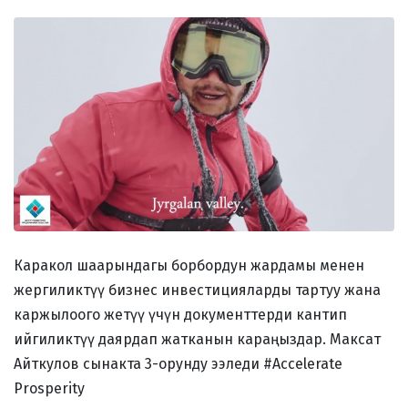
Каракол шаарындагы борбордун жардамы менен
жергиликтүү бизнес инвестицияларды тартуу жана
каржылоого жетүү үчүн документтерди кантип
ийгиликтүү даярдап жатканын караңыздар. Максат
Айткулов сынакта 3-орунду ээледи #Accelerate
Prosperity