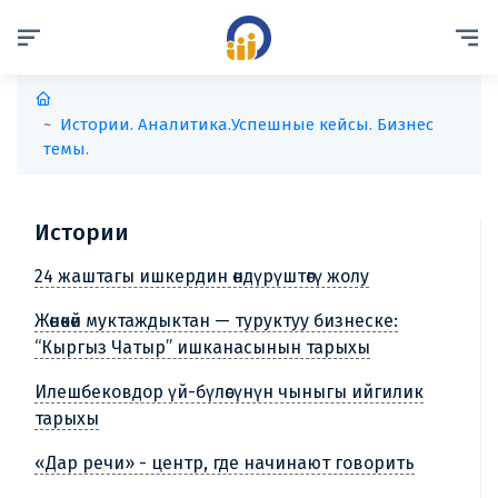
Истории. Аналитика.
Успешные кейсы. Бизнес
темы.
Истории
24 жаштагы ишкердин өндүрүштөгү жолу
Жөнөкөй муктаждыктан — туруктуу бизнеске:
“Кыргыз Чатыр” ишканасынын тарыхы
Илешбековдор үй-бүлөсүнүн чыныгы ийгилик
тарыхы
«Дар речи» - центр, где начинают говорить