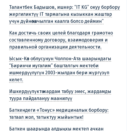
Талантбек Бадышов, ишкер: “IT KG” окуу борбору
жергиликтүү IT тармагына кызыккан жаштар
үчүн дүйнөгө ачылган каалга болсо деймин”
Как достичь своих целей благодаря грамотно
составленному договору, взаимодоверия и
правильной организации деятельности.
Ысык-Көл облусунун Чолпон-Ата шаарындагы
“Биринчи мугалим” башталгыч мектеби
ишмердүүлугүн 2003-жылдан бери жүргүзүп
келет.
Ишкердүүлүктө жардам табуу эмес, жардамды
туура пайдалануу маанилүү
Баткендеги «Тонус» медициналык борбору:
татаал жол, татыктуу жыйынтык!
Баткен шаарында алдыңкы мектеп ачкан