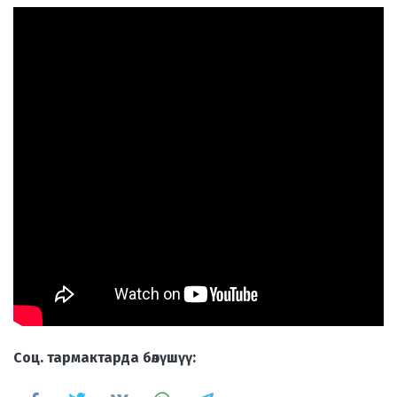
Cоц. тармактарда бөлүшүү: