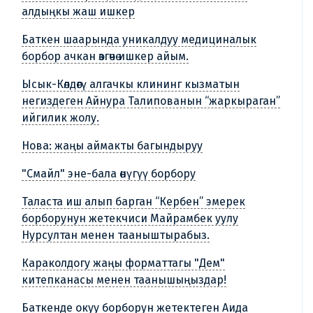
алдыңкы жаш ишкер
Баткен шаарында уникалдуу медициналык
борбор ачкан өзгөчө ишкер айым.
Ысык-Көлдөгү алгачкы клининг кызматын
негиздеген Айнура Талипованын “жаркыраган”
ийгилик жолу.
Нова: жаңы аймакты багындыруу
"Смайл" эне-бала өнүгүү борбору
Таласта иш алып барган “Кербен” эмерек
борборунун жетекчиси Майрамбек уулу
Нурсултан менен тааныштырабыз.
Караколдогу жаңы форматтагы "Дем"
китепканасы менен таанышыңыздар!
Баткенде окуу борборун жетектеген Аида