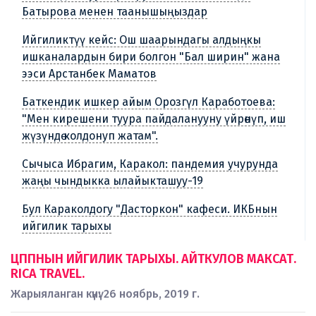
Батырова менен таанышыңыздар
Ийгиликтүү кейс: Ош шаарындагы алдыңкы
ишканалардын бири болгон "Бал ширин" жана
ээси Арстанбек Маматов
Баткендик ишкер айым Орозгүл Каработоева:
"Мен кирешени туура пайдаланууну үйрөнүп, иш
жүзүндө колдонуп жатам".
Сычыса Ибрагим, Каракол: пандемия учурунда
жаңы чындыкка ылайыкташуу-19
Бул Караколдогу "Дасторкон" кафеси. ИКБнын
ийгилик тарыхы
ЦППНЫН ИЙГИЛИК ТАРЫХЫ. АЙТКУЛОВ МАКСАТ.
RICA TRAVEL.
Жарыяланган күнү: 26 ноябрь, 2019 г.