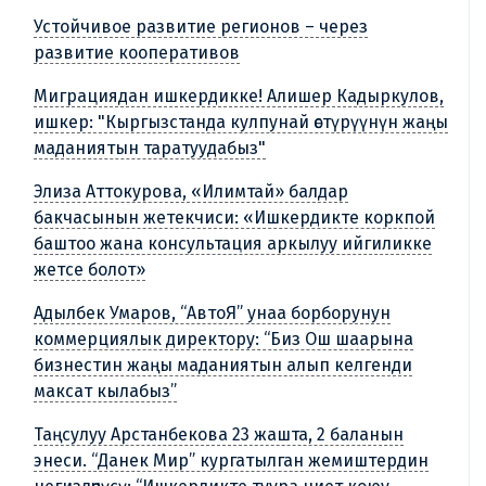
Устойчивое развитие регионов – через
развитие кооперативов
Миграциядан ишкердикке! Алишер Кадыркулов,
ишкер: "Кыргызстанда кулпунай өстүрүүнүн жаңы
маданиятын таратуудабыз"
Элиза Аттокурова, «Илимтай» балдар
бакчасынын жетекчиси: «Ишкердикте коркпой
баштоо жана консультация аркылуу ийгиликке
жетсе болот»
Адылбек Умаров, “АвтоЯ” унаа борборунун
коммерциялык директору: “Биз Ош шаарына
бизнестин жаңы маданиятын алып келгенди
максат кылабыз”
Таңсулуу Арстанбекова 23 жашта, 2 баланын
энеси. “Данек Мир” кургатылган жемиштердин