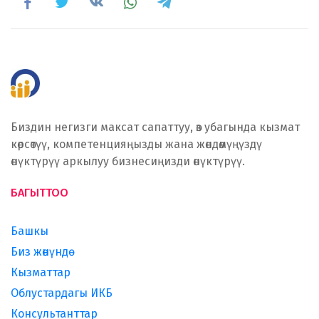
Биздин негизги максат сапаттуу, өз убагында кызмат
көрсөтүү, компетенцияңызды жана жөндөмүңүздү
өнүктүрүү аркылуу бизнесиңизди өнүктүрүү.
БАГЫТТОО
Башкы
Биз жөнүндө
Кызматтар
Облустардагы ИКБ
Консультанттар