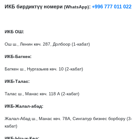
ИКБ бирдиктүү номери
:
+996 777 011 022
(
WhatsApp
)
ИКБ ОШ:
Ош ш., Ленин көч. 287, Долбоор (1-кабат)
ИКБ-Баткен:
Баткен ш., Нургазыев көч. 10 (2-кабат)
ИКБ-Талас:
Талас ш., Манас көч. 118 А (2-кабат)
ИКБ-Жалал-абад:
Жалал-Абад ш., Манас көч. 78А, Сингапур бизнес борбору (3-
кабат)
ИКБ-Ысык-Көл: