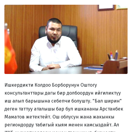
Ишкердикти Колдоо Борборунун Оштогу
консультанттары дагы бир долбоордун ийгиликтүу
иш алып барышына себепчи болушту. "Бал ширин"
деген таттуу аталышы бар бул ишкананы Арстанбек
Маматов жетектейт. Ош облусун жана жакынкы
региондорду табигый кыям менен камсыздайт. Ал