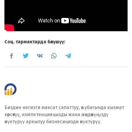
Cоц. тармактарда бөлүшүү:
Биздин негизги максат сапаттуу, өз убагында кызмат
көрсөтүү, компетенцияңызды жана жөндөмүңүздү
өнүктүрүү аркылуу бизнесиңизди өнүктүрүү.