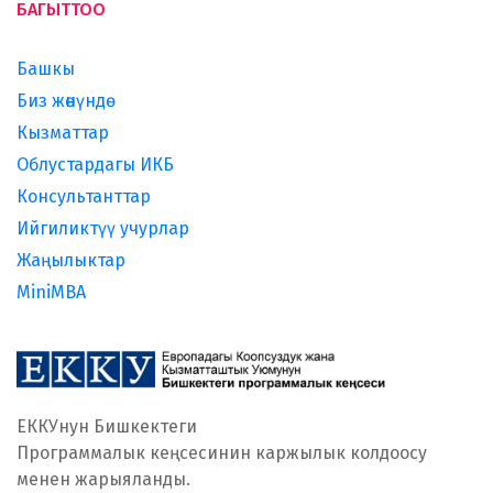
БАГЫТТОО
Башкы
Биз жөнүндө
Кызматтар
Облустардагы ИКБ
Консультанттар
Ийгиликтүү учурлар
Жаңылыктар
MiniMBA
ЕККУнун Бишкектеги
Программалык кеңсесинин каржылык колдоосу
менен жарыяланды.