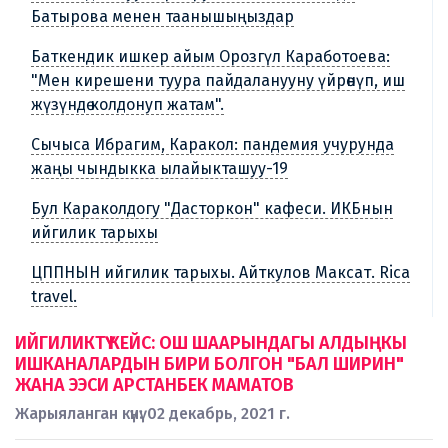
Батырова менен таанышыңыздар
Баткендик ишкер айым Орозгүл Каработоева:
"Мен кирешени туура пайдаланууну үйрөнүп, иш
жүзүндө колдонуп жатам".
Сычыса Ибрагим, Каракол: пандемия учурунда
жаңы чындыкка ылайыкташуу-19
Бул Караколдогу "Дасторкон" кафеси. ИКБнын
ийгилик тарыхы
ЦППНЫН ийгилик тарыхы. Айткулов Максат. Rica
travel.
ИЙГИЛИКТҮҮ КЕЙС: ОШ ШААРЫНДАГЫ АЛДЫҢКЫ
ИШКАНАЛАРДЫН БИРИ БОЛГОН "БАЛ ШИРИН"
ЖАНА ЭЭСИ АРСТАНБЕК МАМАТОВ
Жарыяланган күнү: 02 декабрь, 2021 г.