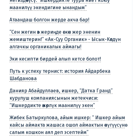
негиздөөчүсү: “Ишкердикте туура ниет коюу
маанилүү экендигине ынандым”
Атаандаш болгон жерде акча бар!
“Сен жегин өз жериңде өскөн жер эненин
жемиштерин!” «Ак-Суу Органик» - Ысык-Көлдүн
алгачкы органикалык аймагы!
Эки кесипти бирдей алып кетсе болот!
Путь к успеху тернист: история Айдарбека
Шабданова
Данияр Абайдуллаев, ишкер, “Датка Гранд”
курулуш компаниясынын жетекчиси:
“Ишкердикте өжөрлүк маанилүү экен”
Жибек Батыркулова, айым ишкер: “ Ишкер айым
кайсы аймакта жашаса ошол аймактын өнүгүүсүнө
салым кошкон аял деп эсептейм”