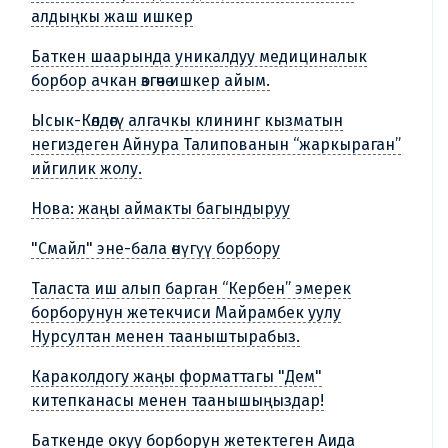
алдыңкы жаш ишкер
Баткен шаарында уникалдуу медициналык
борбор ачкан өзгөчө ишкер айым.
Ысык-Көлдөгү алгачкы клининг кызматын
негиздеген Айнура Талипованын “жаркыраган”
ийгилик жолу.
Нова: жаңы аймакты багындыруу
"Смайл" эне-бала өнүгүү борбору
Таласта иш алып барган “Кербен” эмерек
борборунун жетекчиси Майрамбек уулу
Нурсултан менен тааныштырабыз.
Караколдогу жаңы форматтагы "Дем"
китепканасы менен таанышыңыздар!
Баткенде окуу борборун жетектеген Аида