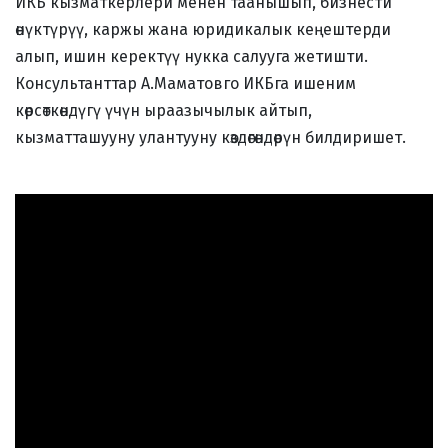
ИКБ кызматкерлери менен таанышып, бизнести
өнүктүрүү, каржы жана юридикалык кеңештерди
алып, ишин керектүү нукка салууга жетишти.
Консультанттар А.Маматовго ИКБга ишеним
көрсөткөндүгү үчүн ыраазычылык айтып,
кызматташууну улантууну көздөгөндөрүн билдиришет.