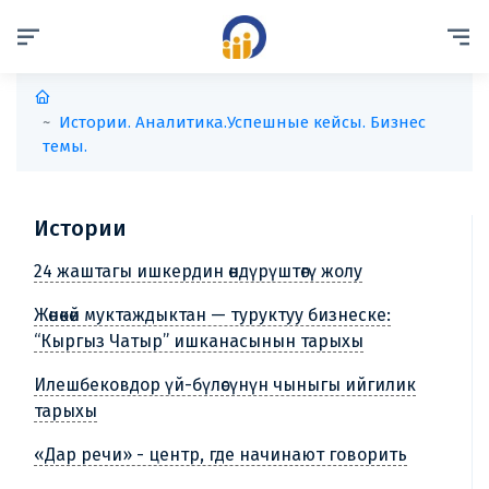
Истории. Аналитика.
Успешные кейсы. Бизнес
темы.
Истории
24 жаштагы ишкердин өндүрүштөгү жолу
Жөнөкөй муктаждыктан — туруктуу бизнеске:
“Кыргыз Чатыр” ишканасынын тарыхы
Илешбековдор үй-бүлөсүнүн чыныгы ийгилик
тарыхы
«Дар речи» - центр, где начинают говорить