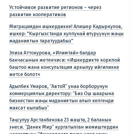
Устойчивое развитие регионов – через
развитие кооперативов
Миграциядан ишкердикке! Алишер Кадыркулов,
ишкер: "Кыргызстанда кулпунай өстүрүүнүн жаңы
маданиятын таратуудабыз"
Элиза Аттокурова, «Илимтай» балдар
бакчасынын жетекчиси: «Ишкердикте коркпой
баштоо жана консультация аркылуу ийгиликке
жетсе болот»
Адылбек Умаров, “АвтоЯ” унаа борборунун
коммерциялык директору: “Биз Ош шаарына
бизнестин жаңы маданиятын алып келгенди
максат кылабыз”
Таңсулуу Арстанбекова 23 жашта, 2 баланын
энеси. “Данек Мир” кургатылган жемиштердин