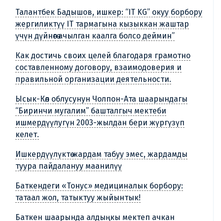
Талантбек Бадышов, ишкер: “IT KG” окуу борбору
жергиликтүү IT тармагына кызыккан жаштар
үчүн дүйнөгө ачылган каалга болсо деймин”
Как достичь своих целей благодаря грамотно
составленному договору, взаимодоверия и
правильной организации деятельности.
Ысык-Көл облусунун Чолпон-Ата шаарындагы
“Биринчи мугалим” башталгыч мектеби
ишмердүүлугүн 2003-жылдан бери жүргүзүп
келет.
Ишкердүүлүктө жардам табуу эмес, жардамды
туура пайдалануу маанилүү
Баткендеги «Тонус» медициналык борбору:
татаал жол, татыктуу жыйынтык!
Баткен шаарында алдыңкы мектеп ачкан