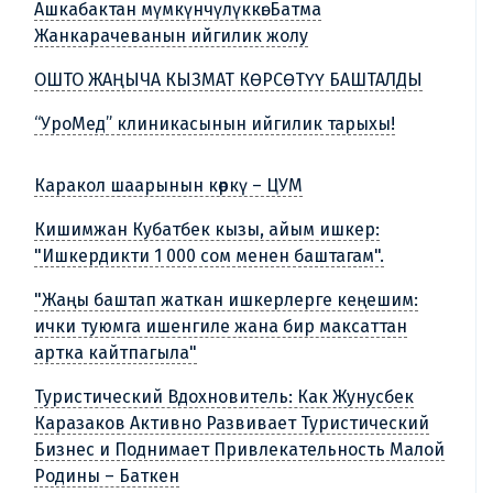
Ашкабактан мүмкүнчүлүккө: Батма
Жанкарачеванын ийгилик жолу
ОШТО ЖАҢЫЧА КЫЗМАТ КӨРСӨТҮҮ БАШТАЛДЫ
“УроМед” клиникасынын ийгилик тарыхы!
Каракол шаарынын көркү – ЦУМ
Кишимжан Кубатбек кызы, айым ишкер:
"Ишкердикти 1 000 сом менен баштагам".
"Жаңы баштап жаткан ишкерлерге кеңешим:
ички туюмга ишенгиле жана бир максаттан
артка кайтпагыла"
Туристический Вдохновитель: Как Жунусбек
Каразаков Активно Развивает Туристический
Бизнес и Поднимает Привлекательность Малой
Родины – Баткен