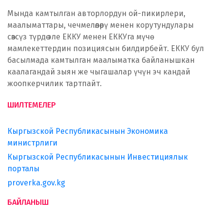
Мында камтылган авторлордун ой-пикирлери,
маалыматтары, чечмелөөлөрү менен корутундулары
сөзсүз түрдө эле ЕККУ менен ЕККУга мүчө
мамлекеттердин позициясын билдирбейт. ЕККУ бул
басылмада камтылган маалыматка байланышкан
каалагандай зыян же чыгашалар үчүн эч кандай
жоопкерчилик тартпайт.
ШИЛТЕМЕЛЕР
Кыргызской Республикасынын Экономика
министрлиги
Кыргызской Республикасынын Инвестициялык
порталы
proverka.gov.kg
БАЙЛАНЫШ