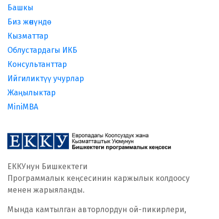
Башкы
Биз жөнүндө
Кызматтар
Облустардагы ИКБ
Консультанттар
Ийгиликтүү учурлар
Жаңылыктар
MiniMBA
ЕККУнун Бишкектеги
Программалык кеңсесинин каржылык колдоосу
менен жарыяланды.
Мында камтылган авторлордун ой-пикирлери,