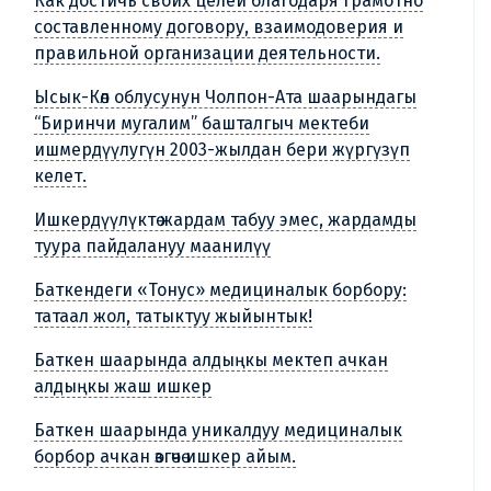
Как достичь своих целей благодаря грамотно
составленному договору, взаимодоверия и
правильной организации деятельности.
Ысык-Көл облусунун Чолпон-Ата шаарындагы
“Биринчи мугалим” башталгыч мектеби
ишмердүүлугүн 2003-жылдан бери жүргүзүп
келет.
Ишкердүүлүктө жардам табуу эмес, жардамды
туура пайдалануу маанилүү
Баткендеги «Тонус» медициналык борбору:
татаал жол, татыктуу жыйынтык!
Баткен шаарында алдыңкы мектеп ачкан
алдыңкы жаш ишкер
Баткен шаарында уникалдуу медициналык
борбор ачкан өзгөчө ишкер айым.