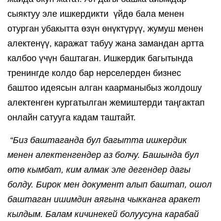
сыяктуу эле ишкердикти  үйдө бала менен 
отурган убакытта өзүн өнүктүрүү, жумуш менен 
алектенүү, каражат табуу жана замандан артта 
калбоо үчүн баштаган. Ишкердик багытында 
тренингде колдо бар нерселерден бизнес 
баштоо идеясын алган каарманыбыз жолдошу 
алектенген кургатылган жемиштерди таңгактап 
онлайн сатууга кадам таштайт.
 “Биз баштаганда бул багытта ишкердик 
менен алектенгендер аз болчу. Башында бул 
өтө кымбат, ким алмак эле дегендер дагы 
болду. Бирок мен документ алып баштап, ошол 
баштаган ишимдин аягына чыкканга аракет 
кылдым. Балам кичинекей болуусуна карабай 