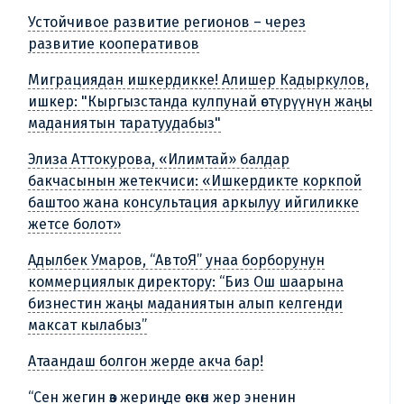
Устойчивое развитие регионов – через
развитие кооперативов
Миграциядан ишкердикке! Алишер Кадыркулов,
ишкер: "Кыргызстанда кулпунай өстүрүүнүн жаңы
маданиятын таратуудабыз"
Элиза Аттокурова, «Илимтай» балдар
бакчасынын жетекчиси: «Ишкердикте коркпой
баштоо жана консультация аркылуу ийгиликке
жетсе болот»
Адылбек Умаров, “АвтоЯ” унаа борборунун
коммерциялык директору: “Биз Ош шаарына
бизнестин жаңы маданиятын алып келгенди
максат кылабыз”
Атаандаш болгон жерде акча бар!
“Сен жегин өз жериңде өскөн жер эненин