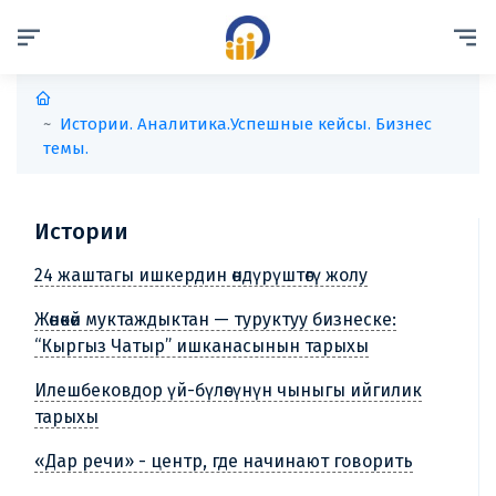
Истории. Аналитика.
Успешные кейсы. Бизнес
темы.
Истории
24 жаштагы ишкердин өндүрүштөгү жолу
Жөнөкөй муктаждыктан — туруктуу бизнеске:
“Кыргыз Чатыр” ишканасынын тарыхы
Илешбековдор үй-бүлөсүнүн чыныгы ийгилик
тарыхы
«Дар речи» - центр, где начинают говорить