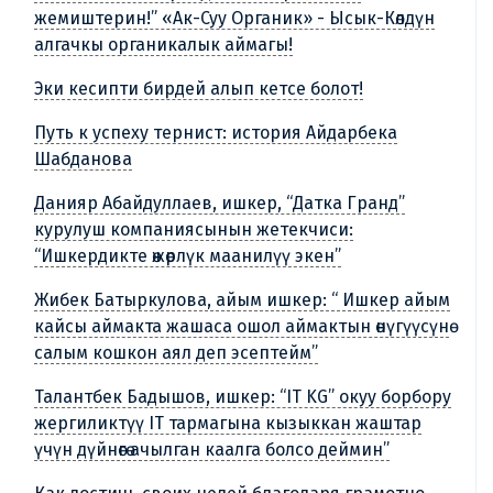
жемиштерин!” «Ак-Суу Органик» - Ысык-Көлдүн
алгачкы органикалык аймагы!
Эки кесипти бирдей алып кетсе болот!
Путь к успеху тернист: история Айдарбека
Шабданова
Данияр Абайдуллаев, ишкер, “Датка Гранд”
курулуш компаниясынын жетекчиси:
“Ишкердикте өжөрлүк маанилүү экен”
Жибек Батыркулова, айым ишкер: “ Ишкер айым
кайсы аймакта жашаса ошол аймактын өнүгүүсүнө
салым кошкон аял деп эсептейм”
Талантбек Бадышов, ишкер: “IT KG” окуу борбору
жергиликтүү IT тармагына кызыккан жаштар
үчүн дүйнөгө ачылган каалга болсо деймин”