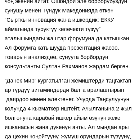
чоң экенин айтат. Ошондой эле борборубуздун 
сунушу менен Түндүк Македонияда өткөн 
“Сырткы инновация жана ишкердик: ЕККУ 
аймагында туруктуу келечекти түзүү” 
аталышындагы жаштар форумуна да катышкан. 
Ал форумга катышууда презентация жасоо, 
товарын анализдөө, сунууга борбордун 
консультанты Султан Рахманов жардам берген.
“Данек Мир” кургатылган жемиштерди таңгактап 
ар түрдүү витаминдерди балга аралаштырып 
 даярдоо менен алектенет. Учурда Таңсулуунун 
колунда 4 кызматкер иштейт. Ачылганына 2 жыл 
болгонуна карабай ишкер айым өзүнүн жеке 
ишканасын жана дүкөнүн ачты. Ал мындан ары 
да цехин чоңойтууну, жумуш орундарын түзүүнү, 