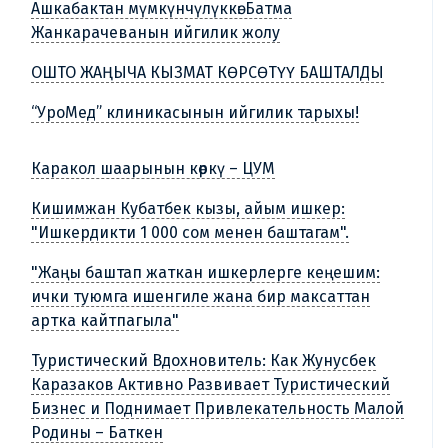
Ашкабактан мүмкүнчүлүккө: Батма
Жанкарачеванын ийгилик жолу
ОШТО ЖАҢЫЧА КЫЗМАТ КӨРСӨТҮҮ БАШТАЛДЫ
“УроМед” клиникасынын ийгилик тарыхы!
Каракол шаарынын көркү – ЦУМ
Кишимжан Кубатбек кызы, айым ишкер:
"Ишкердикти 1 000 сом менен баштагам".
"Жаңы баштап жаткан ишкерлерге кеңешим:
ички туюмга ишенгиле жана бир максаттан
артка кайтпагыла"
Туристический Вдохновитель: Как Жунусбек
Каразаков Активно Развивает Туристический
Бизнес и Поднимает Привлекательность Малой
Родины – Баткен