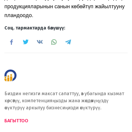
продукцияларынын санын көбөйтүп жайылтууну 
пландоодо.
Cоц. тармактарда бөлүшүү:
Биздин негизги максат сапаттуу, өз убагында кызмат
көрсөтүү, компетенцияңызды жана жөндөмүңүздү
өнүктүрүү аркылуу бизнесиңизди өнүктүрүү.
БАГЫТТОО