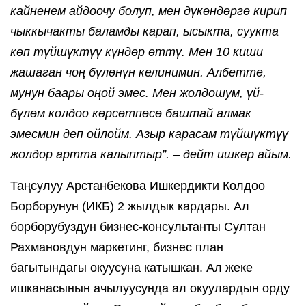
кайненем айдоочу болуп, мен дүкөндөргө кирип 
чыккычакты баламды карап, ысыкта, суукта 
көп түйшүктүү күндөр өттү. Мен 10 киши 
жашаган чоң бүлөнүн келинимин. Албетте, 
мунун баары оңой эмес. Мен жолдошум, үй-
бүлөм колдоо көрсөтпөсө баштай алмак 
эмесмин деп ойлойм. Азыр карасам түйшүктүү 
жолдор артта калыптыр”. – дейт ишкер айым.
Таңсулуу Арстанбекова Ишкердикти Колдоо 
Борборунун (ИКБ) 2 жылдык кардары. Ал 
борборубуздун бизнес-консультанты Султан 
Рахмановдун маркетинг, бизнес план 
багытындагы окуусуна катышкан. Ал жеке 
ишканасынын ачылуусунда ал окуулардын орду 