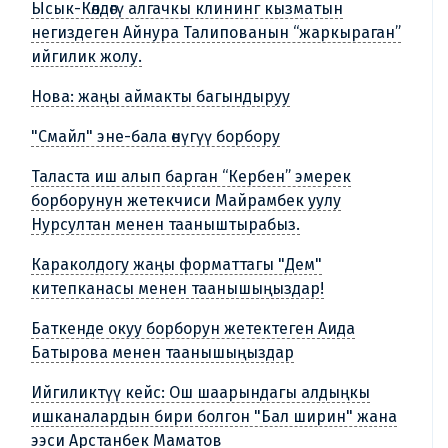
Ысык-Көлдөгү алгачкы клининг кызматын
негиздеген Айнура Талипованын “жаркыраган”
ийгилик жолу.
Нова: жаңы аймакты багындыруу
"Смайл" эне-бала өнүгүү борбору
Таласта иш алып барган “Кербен” эмерек
борборунун жетекчиси Майрамбек уулу
Нурсултан менен тааныштырабыз.
Караколдогу жаңы форматтагы "Дем"
китепканасы менен таанышыңыздар!
Баткенде окуу борборун жетектеген Аида
Батырова менен таанышыңыздар
Ийгиликтүү кейс: Ош шаарындагы алдыңкы
ишканалардын бири болгон "Бал ширин" жана
ээси Арстанбек Маматов