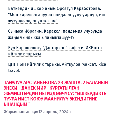
Баткендик ишкер айым Орозгүл Каработоева:
"Мен кирешени туура пайдаланууну үйрөнүп, иш
жүзүндө колдонуп жатам".
Сычыса Ибрагим, Каракол: пандемия учурунда
жаңы чындыкка ылайыкташуу-19
Бул Караколдогу "Дасторкон" кафеси. ИКБнын
ийгилик тарыхы
ЦППНЫН ийгилик тарыхы. Айткулов Максат. Rica
travel.
ТАҢСУЛУУ АРСТАНБЕКОВА 23 ЖАШТА, 2 БАЛАНЫН
ЭНЕСИ. “ДАНЕК МИР” КУРГАТЫЛГАН
ЖЕМИШТЕРДИН НЕГИЗДӨӨЧҮСҮ: “ИШКЕРДИКТЕ
ТУУРА НИЕТ КОЮУ МААНИЛҮҮ ЭКЕНДИГИНЕ
ЫНАНДЫМ”
Жарыяланган күнү: 12 апрель, 2024 г.