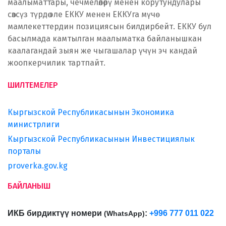
маалыматтары, чечмелөөлөрү менен корутундулары
сөзсүз түрдө эле ЕККУ менен ЕККУга мүчө
мамлекеттердин позициясын билдирбейт. ЕККУ бул
басылмада камтылган маалыматка байланышкан
каалагандай зыян же чыгашалар үчүн эч кандай
жоопкерчилик тартпайт.
ШИЛТЕМЕЛЕР
Кыргызской Республикасынын Экономика
министрлиги
Кыргызской Республикасынын Инвестициялык
порталы
proverka.gov.kg
БАЙЛАНЫШ
ИКБ бирдиктүү номери
:
+996 777 011 022
(
WhatsApp
)