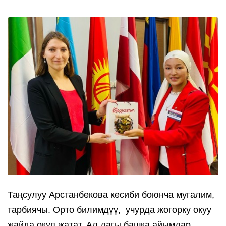
Таңсулуу Арстанбекова кесиби боюнча мугалим, 
тарбиячы. Орто билимдүү,  учурда жогорку окуу 
жайда окуп жатат. Ал дагы башка айымдар 