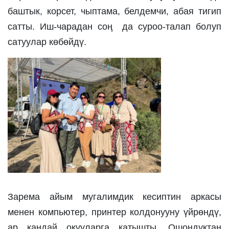
баштык, корсет, чыптама, белдемчи, абая тигип 
сатты. Иш-чарадан соң  да суроо-талап болуп 
сатуулар көбөйдү. 
Зарема айым мугалимдик кесиптин аркасы 
менен компьютер, принтер колдонууну үйрөндү, 
ар кандай окууларга катышты. Ошондуктан 