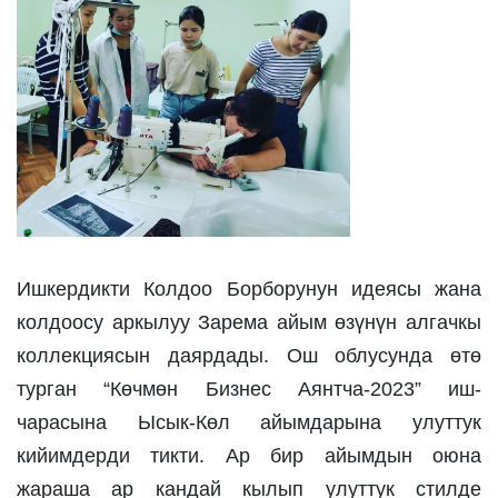
Ишкердикти Колдоо Борборунун идеясы жана 
колдоосу аркылуу Зарема айым өзүнүн алгачкы 
коллекциясын даярдады. Ош облусунда өтө 
турган “Көчмөн Бизнес Аянтча-2023” иш-
чарасына Ысык-Көл айымдарына улуттук 
кийимдерди тикти. Ар бир айымдын оюна 
жараша ар кандай кылып улуттук стилде 