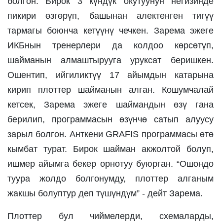
болгон. Бирок 3 күндүк окутуунун негизинде 
пикири өзгөрүп, башынан алектенген тигүү 
тармагы боюнча кетүүнү чечкен. Зарема эжеге 
ИКБнын тренерлери да колдоо көрсөтүп, 
шайманын алмаштырууга уруксат беришкен. 
Ошентип, ийгиликтүү 17 айымдын катарына 
кирип плоттер шайманын алган. Кошумчалай 
кетсек, Зарема эжеге шаймандын өзү гана 
берилип, программасын өзүнчө сатып алуусу 
зарыл болгон. Анткени GRAFIS программасы өтө 
кымбат турат. Бирок шайман акжолтой болуп, 
ишмер айымга бекер орнотуу буюрган. “Ошондо 
туура жолдо болгонумду, плоттер алганым 
жакшы болуптур деп түшүндүм” - дейт Зарема. 
Плоттер бул чиймелерди, схемаларды, 