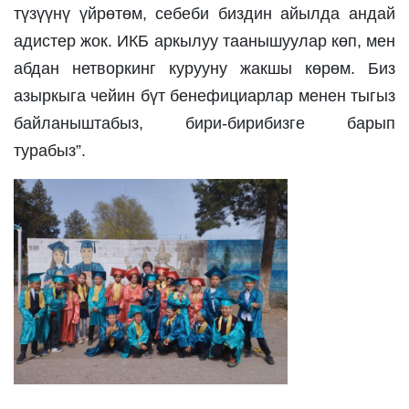
түзүүнү үйрөтөм, себеби биздин айылда андай 
адистер жок. ИКБ аркылуу таанышуулар көп, мен 
абдан нетворкинг курууну жакшы көрөм. Биз 
азыркыга чейин бүт бенефициарлар менен тыгыз 
байланыштабыз, бири-бирибизге барып 
турабыз”.