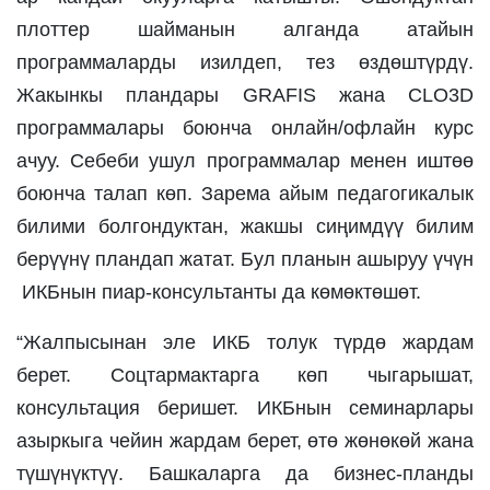
плоттер шайманын алганда атайын 
программаларды изилдеп, тез өздөштүрдү. 
Жакынкы пландары GRAFIS жана CLO3D 
программалары боюнча онлайн/офлайн курс 
ачуу. Себеби ушул программалар менен иштөө 
боюнча талап көп. Зарема айым педагогикалык 
билими болгондуктан, жакшы сиңимдүү билим 
берүүнү пландап жатат. Бул планын ашыруу үчүн 
 ИКБнын пиар-консультанты да көмөктөшөт.
“Жалпысынан эле ИКБ толук түрдө жардам 
берет. Соцтармактарга көп чыгарышат, 
консультация беришет. ИКБнын семинарлары 
азыркыга чейин жардам берет, өтө жөнөкөй жана 
түшүнүктүү. Башкаларга да бизнес-планды 