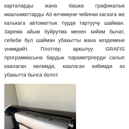
карталарды жана башка графикалык 
маалыматтарды A0 өлчөмүнө чейинки кагазга же 
калькага автоматтык түрдө тартуучу шайман. 
Зарема айым буйрутма менен кийим бычат, 
себеби бул шайман убакытты жана кездемени 
үнөмдөйт. Плоттер аркылуу GRAFIS 
программасына бардык параметрлерди салып 
каалаган көлөмдө, каалаган кийимди аз 
убакытта бычса болот. 