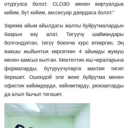
отургузса болот. CLO3D менен виртуалдык 
кийим, бут кийим, акссесуар даярдаса болот.”
Зарема айым айылдагы жалпы буйрутмалардын 
баарын өзү алат. Тигүүчү шаймандары 
болгондуктан, тигүү боюнча курс өткөргөн. Эң 
жакшы жыйынтык көрсөткөн 4 айымды жумуш 
менен камсыз кылган. Мектептин иш-чараларына 
формаларды, бүтүрүүчүлөргө мантия тигип 
беришет. Ошондой эле жеке буйрутма менен 
офистик кийимдерди, көйнөктөрдү, рюкзактарды 
да алып бычып тигишет. 