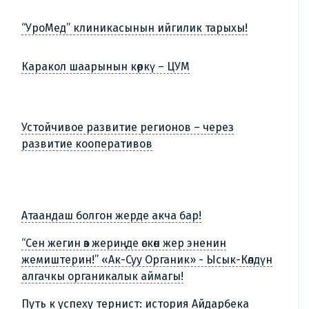
“УроМед” клиникасынын ийгилик тарыхы!
Каракол шаарынын көркү – ЦУМ
Устойчивое развитие регионов – через
развитие кооперативов
Атаандаш болгон жерде акча бар!
“Сен жегин өз жериңде өскөн жер эненин
жемиштерин!” «Ак-Суу Органик» - Ысык-Көлдүн
алгачкы органикалык аймагы!
Путь к успеху тернист: история Айдарбека