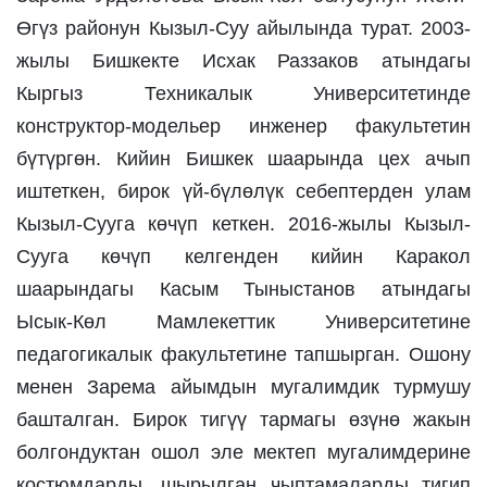
Өгүз районун Кызыл-Суу айылында турат. 2003-
жылы Бишкекте Исхак Раззаков атындагы 
Кыргыз Техникалык Университетинде 
конструктор-модельер инженер факультетин 
бүтүргөн. Кийин Бишкек шаарында цех ачып 
иштеткен, бирок үй-бүлөлүк себептерден улам 
Кызыл-Сууга көчүп кеткен. 2016-жылы Кызыл-
Сууга көчүп келгенден кийин Каракол 
шаарындагы Касым Тыныстанов атындагы 
Ысык-Көл Мамлекеттик Университетине 
педагогикалык факультетине тапшырган. Ошону 
менен Зарема айымдын мугалимдик турмушу 
башталган. Бирок тигүү тармагы өзүнө жакын 
болгондуктан ошол эле мектеп мугалимдерине 
костюмдарды, шырылган чыптамаларды тигип 