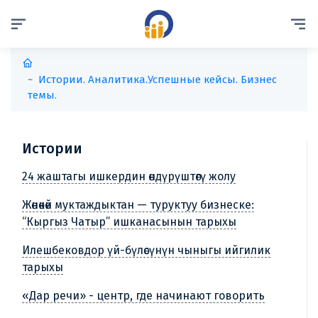
Истории. Аналитика.
Успешные кейсы. Бизнес
темы.
Истории
24 жаштагы ишкердин өндүрүштөгү жолу
Жөнөкөй муктаждыктан — туруктуу бизнеске:
“Кыргыз Чатыр” ишканасынын тарыхы
Илешбековдор үй-бүлөсүнүн чыныгы ийгилик
тарыхы
«Дар речи» - центр, где начинают говорить