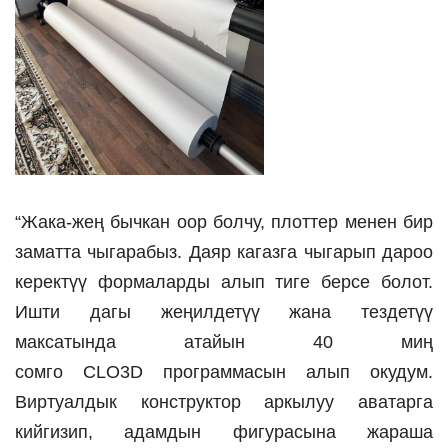
“Жака-жең бычкан оор болчу, плоттер менен бир 
заматта чыгарабыз. Даяр кагазга чыгарып дароо 
керектүү формаларды алып тиге берсе болот. 
Ишти дагы жеңилдетүү жана тездетүү 
максатында атайын 40 миң 
сомго CLO3D программасын алып окудум. 
Виртуалдык конструктор аркылуу аватарга 
кийгизип, адамдын фигурасына жараша 