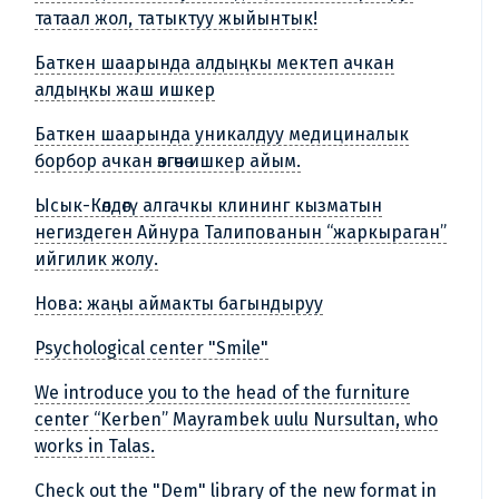
татаал жол, татыктуу жыйынтык!
Баткен шаарында алдыңкы мектеп ачкан
алдыңкы жаш ишкер
Баткен шаарында уникалдуу медициналык
борбор ачкан өзгөчө ишкер айым.
Ысык-Көлдөгү алгачкы клининг кызматын
негиздеген Айнура Талипованын “жаркыраган”
ийгилик жолу.
Нова: жаңы аймакты багындыруу
Psychological center "Smile"
We introduce you to the head of the furniture
center “Kerben” Mayrambek uulu Nursultan, who
works in Talas.
Check out the "Dem" library of the new format in