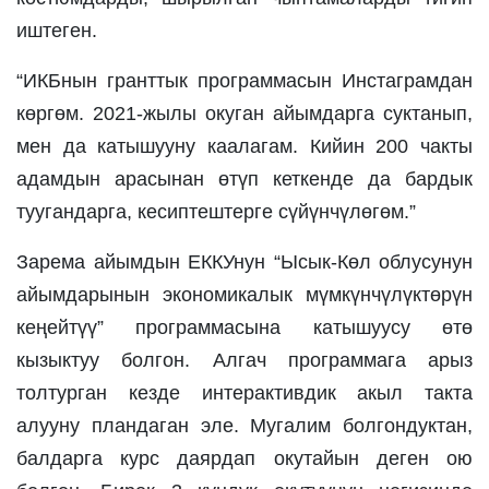
иштеген.
“ИКБнын гранттык программасын Инстаграмдан 
көргөм. 2021-жылы окуган айымдарга суктанып, 
мен да катышууну каалагам. Кийин 200 чакты 
адамдын арасынан өтүп кеткенде да бардык 
туугандарга, кесиптештерге сүйүнчүлөгөм.”
Зарема айымдын ЕККУнун “Ысык-Көл облусунун 
айымдарынын экономикалык мүмкүнчүлүктөрүн 
кеңейтүү” программасына катышуусу өтө 
кызыктуу болгон. Алгач программага арыз 
толтурган кезде интерактивдик акыл такта 
алууну пландаган эле. Мугалим болгондуктан, 
балдарга курс даярдап окутайын деген ою 