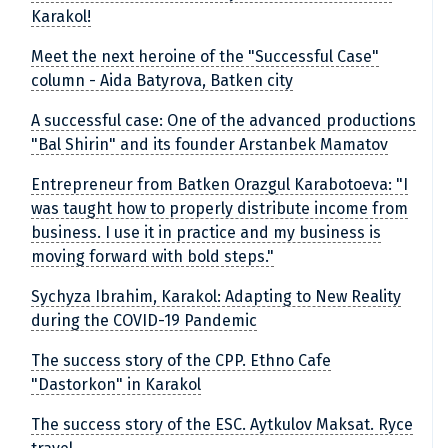
Karakol!
Meet the next heroine of the "Successful Case"
column - Aida Batyrova, Batken city
A successful case: One of the advanced productions
"Bal Shirin" and its founder Arstanbek Mamatov
Entrepreneur from Batken Orazgul Karabotoeva: "I
was taught how to properly distribute income from
business. I use it in practice and my business is
moving forward with bold steps."
Sychyza Ibrahim, Karakol: Adapting to New Reality
during the COVID-19 Pandemic
The success story of the CPP. Ethno Cafe
"Dastorkon" in Karakol
The success story of the ESC. Aytkulov Maksat. Ryce