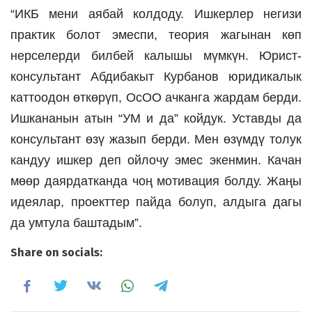
“ИКБ мени аябай колдоду. Ишкерлер негизи 
практик болот эмеспи, теория жагынан көп 
нерселерди билбей калышы мүмкүн. Юрист-
консультант Абдибакыт Курбанов юридикалык 
каттоодон өткөрүп, ОсОО ачканга жардам берди. 
Ишкананын атын “УМ и да” койдук. Уставды да 
консультант өзү жазып берди. Мен өзүмдү толук 
кандуу ишкер деп ойлочу эмес экенмин. Качан 
мөөр даярдатканда чоң мотивация болду. Жаңы 
идеялар, проекттер пайда болуп, алдыга дагы 
да умтула баштадым”.
Share on socials: