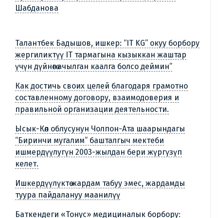
Шабданова
Талантбек Бадышов, ишкер: “IT KG” окуу борбору
жергиликтүү IT тармагына кызыккан жаштар
үчүн дүйнөгө ачылган каалга болсо деймин”
Как достичь своих целей благодаря грамотно
составленному договору, взаимодоверия и
правильной организации деятельности.
Ысык-Көл облусунун Чолпон-Ата шаарындагы
“Биринчи мугалим” башталгыч мектеби
ишмердүүлугүн 2003-жылдан бери жүргүзүп
келет.
Ишкердүүлүктө жардам табуу эмес, жардамды
туура пайдалануу маанилүү
Баткендеги «Тонус» медициналык борбору: