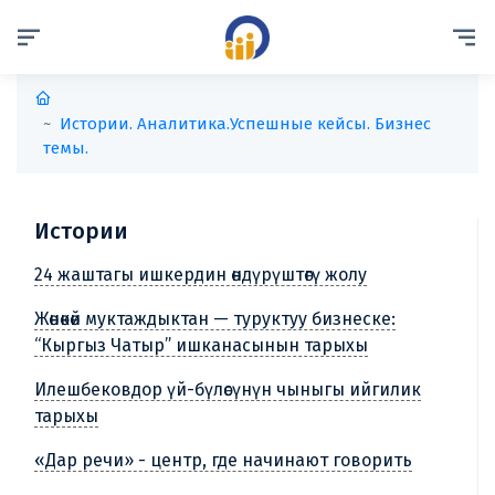
Истории. Аналитика.
Успешные кейсы. Бизнес
темы.
Истории
24 жаштагы ишкердин өндүрүштөгү жолу
Жөнөкөй муктаждыктан — туруктуу бизнеске:
“Кыргыз Чатыр” ишканасынын тарыхы
Илешбековдор үй-бүлөсүнүн чыныгы ийгилик
тарыхы
«Дар речи» - центр, где начинают говорить