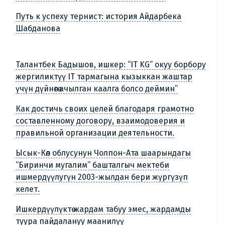
Путь к успеху тернист: история Айдарбека
Шабданова
Талантбек Бадышов, ишкер: “IT KG” окуу борбору
жергиликтүү IT тармагына кызыккан жаштар
үчүн дүйнөгө ачылган каалга болсо деймин”
Как достичь своих целей благодаря грамотно
составленному договору, взаимодоверия и
правильной организации деятельности.
Ысык-Көл облусунун Чолпон-Ата шаарындагы
“Биринчи мугалим” башталгыч мектеби
ишмердүүлугүн 2003-жылдан бери жүргүзүп
келет.
Ишкердүүлүктө жардам табуу эмес, жардамды
туура пайдалануу маанилүү