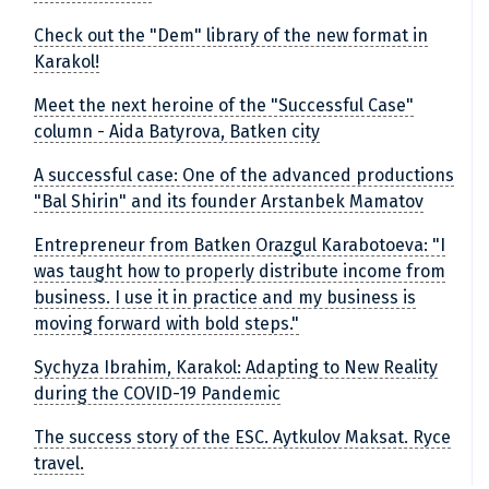
Check out the "Dem" library of the new format in
Karakol!
Meet the next heroine of the "Successful Case"
column - Aida Batyrova, Batken city
A successful case: One of the advanced productions
"Bal Shirin" and its founder Arstanbek Mamatov
Entrepreneur from Batken Orazgul Karabotoeva: "I
was taught how to properly distribute income from
business. I use it in practice and my business is
moving forward with bold steps."
Sychyza Ibrahim, Karakol: Adapting to New Reality
during the COVID-19 Pandemic
The success story of the ESC. Aytkulov Maksat. Ryce
travel.