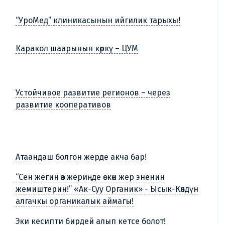
“УроМед” клиникасынын ийгилик тарыхы!
Каракол шаарынын көркү – ЦУМ
Устойчивое развитие регионов – через
развитие кооперативов
Атаандаш болгон жерде акча бар!
“Сен жегин өз жериңде өскөн жер эненин
жемиштерин!” «Ак-Суу Органик» - Ысык-Көлдүн
алгачкы органикалык аймагы!
Эки кесипти бирдей алып кетсе болот!