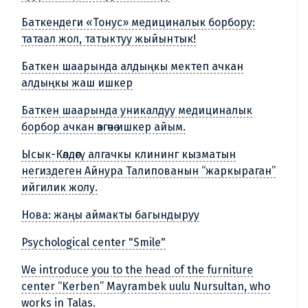
Баткендеги «Тонус» медициналык борбору:
татаал жол, татыктуу жыйынтык!
Баткен шаарында алдыңкы мектеп ачкан
алдыңкы жаш ишкер
Баткен шаарында уникалдуу медициналык
борбор ачкан өзгөчө ишкер айым.
Ысык-Көлдөгү алгачкы клининг кызматын
негиздеген Айнура Талипованын “жаркыраган”
ийгилик жолу.
Нова: жаңы аймакты багындыруу
Psychological center "Smile"
We introduce you to the head of the furniture
center “Kerben” Mayrambek uulu Nursultan, who
works in Talas.