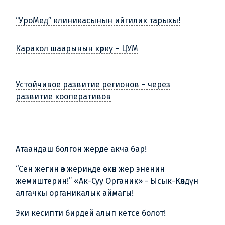
“УроМед” клиникасынын ийгилик тарыхы!
Каракол шаарынын көркү – ЦУМ
Устойчивое развитие регионов – через
развитие кооперативов
Атаандаш болгон жерде акча бар!
“Сен жегин өз жериңде өскөн жер эненин
жемиштерин!” «Ак-Суу Органик» - Ысык-Көлдүн
алгачкы органикалык аймагы!
Эки кесипти бирдей алып кетсе болот!