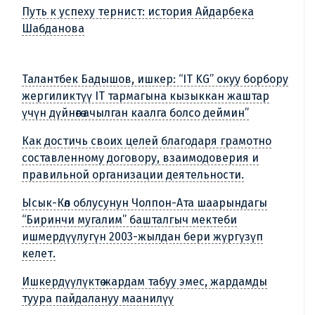
Путь к успеху тернист: история Айдарбека
Шабданова
Талантбек Бадышов, ишкер: “IT KG” окуу борбору
жергиликтүү IT тармагына кызыккан жаштар
үчүн дүйнөгө ачылган каалга болсо деймин”
Как достичь своих целей благодаря грамотно
составленному договору, взаимодоверия и
правильной организации деятельности.
Ысык-Көл облусунун Чолпон-Ата шаарындагы
“Биринчи мугалим” башталгыч мектеби
ишмердүүлугүн 2003-жылдан бери жүргүзүп
келет.
Ишкердүүлүктө жардам табуу эмес, жардамды
туура пайдалануу маанилүү