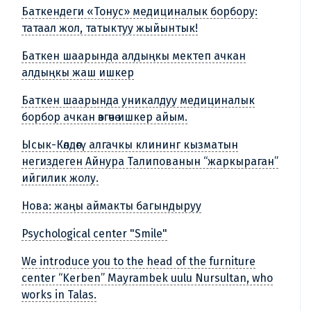
Баткендеги «Тонус» медициналык борбору:
татаал жол, татыктуу жыйынтык!
Баткен шаарында алдыңкы мектеп ачкан
алдыңкы жаш ишкер
Баткен шаарында уникалдуу медициналык
борбор ачкан өзгөчө ишкер айым.
Ысык-Көлдөгү алгачкы клининг кызматын
негиздеген Айнура Талипованын “жаркыраган”
ийгилик жолу.
Нова: жаңы аймакты багындыруу
Psychological center "Smile"
We introduce you to the head of the furniture
center “Kerben” Mayrambek uulu Nursultan, who
works in Talas.