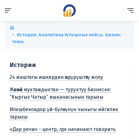
Истории. Аналитика.
Успешные кейсы. Бизнес
темы.
Истории
24 жаштагы ишкердин өндүрүштөгү жолу
Жөнөкөй муктаждыктан — туруктуу бизнеске:
“Кыргыз Чатыр” ишканасынын тарыхы
Илешбековдор үй-бүлөсүнүн чыныгы ийгилик
тарыхы
«Дар речи» - центр, где начинают говорить