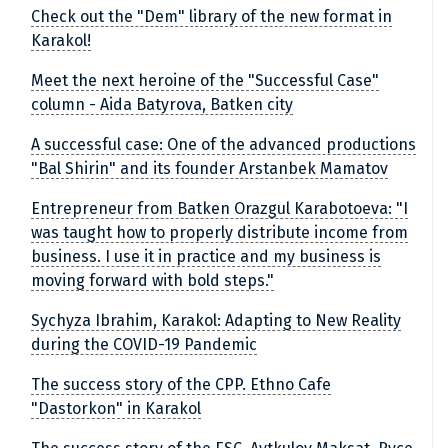
Check out the "Dem" library of the new format in
Karakol!
Meet the next heroine of the "Successful Case"
column - Aida Batyrova, Batken city
A successful case: One of the advanced productions
"Bal Shirin" and its founder Arstanbek Mamatov
Entrepreneur from Batken Orazgul Karabotoeva: "I
was taught how to properly distribute income from
business. I use it in practice and my business is
moving forward with bold steps."
Sychyza Ibrahim, Karakol: Adapting to New Reality
during the COVID-19 Pandemic
The success story of the CPP. Ethno Cafe
"Dastorkon" in Karakol