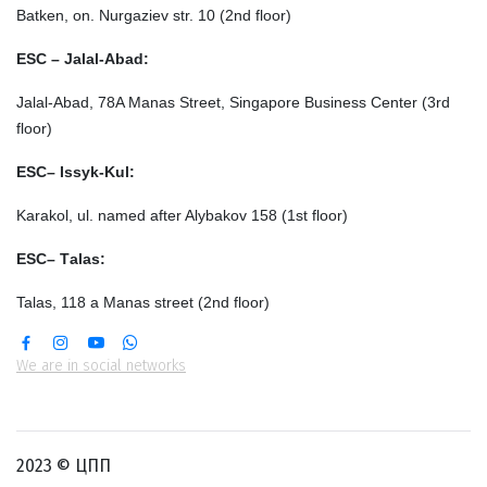
Batken, on. Nurgaziev str. 10 (2nd floor)
ESC – Jalal-Abad:
Jalal-Abad, 78A Manas Street, Singapore Business Center (3rd
floor)
ESC– Issyk-Kul:
Karakol, ul. named after Alybakov 158 (1st floor)
ESC– Таlas:
Talas, 118 a Manas street (2nd floor)
We are in social networks
2023 © ЦПП