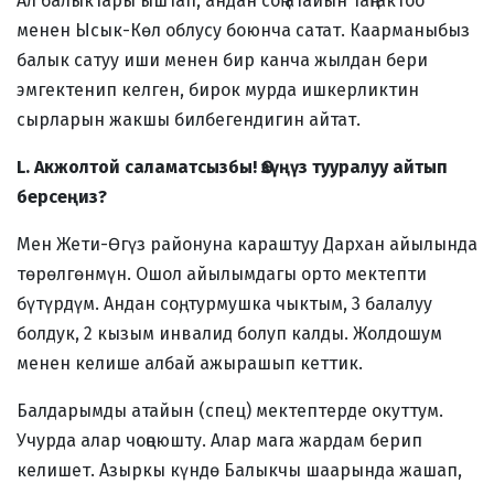
Ал балыктары ыштап, андан соң атайын таңгактоо
менен Ысык-Көл облусу боюнча сатат. Каарманыбыз
балык сатуу иши менен бир канча жылдан бери
эмгектенип келген, бирок мурда ишкерликтин
сырларын жакшы билбегендигин айтат.
L. Акжолтой саламатсызбы! Өзүңүз тууралуу айтып
берсеңиз?
Мен Жети-Өгүз районуна караштуу Дархан айылында
төрөлгөнмүн. Ошол айылымдагы орто мектепти
бүтүрдүм. Андан соң, турмушка чыктым, 3 балалуу
болдук, 2 кызым инвалид болуп калды. Жолдошум
менен келише албай ажырашып кеттик.
Балдарымды атайын (спец) мектептерде окуттум.
Учурда алар чоңоюшту. Алар мага жардам берип
келишет. Азыркы күндө Балыкчы шаарында жашап,