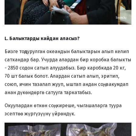
L. Балыктарды кайдан аласыз?
Бизге тоңдурулган океандын балыктарын алып келип
саткандар бар. Учурда алардан бир коробка балыкты
- 2850 содон сатып алуудабыз. Бир каробкада 20 кг,
70 шт балык болот. Алардан сатып алып, эритип,
союп, ичин тазалап жууп, ыштап андан соң, вакумдап
анан дүкөндөргө сатууга таркатабыз.
Окуулардан өткөн соң, киреше, чыгашаларга туура
эсептөө жүргүзүүнү үйрөндүк.