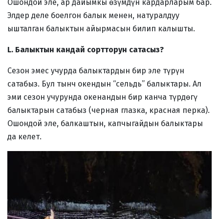
Ошондой эле, ар дайымкы өзүмдүн кардарларым бар.
Элдер деле боелгон балык менен, натуралдуу
ышталган балыктын айырмасын билип калышты.
L. Балыктын кандай сортторун сатасыз?
Сезон эмес учурда балыктардын бир эле түрүн
сатабыз. Бул тынч окендын “сельдь” балыктары. Ал
эми сезон учурунда окенандын бир канча түрдөгү
балыктарын сатабыз (черная глазка, красная перка).
Ошондой эле, балкаштын, капчыгайдын балыктары
да келет.