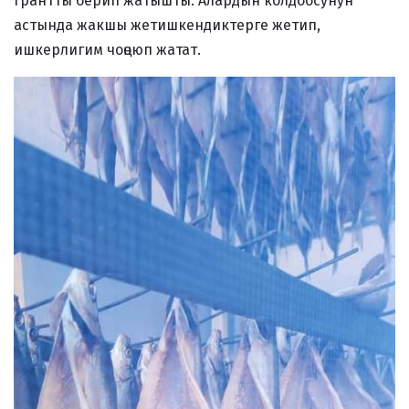
грантты берип жатышты. Алардын колдоосунун
астында жакшы жетишкендиктерге жетип,
ишкерлигим чоңоюп жатат.