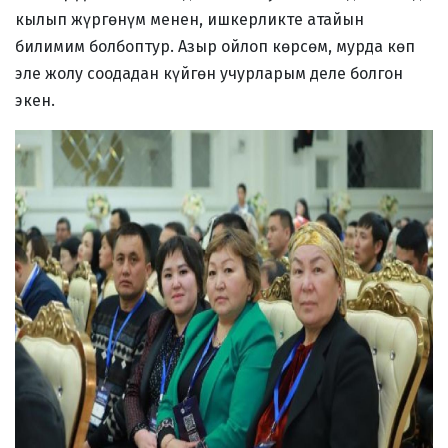
кылып жүргөнүм менен, ишкерликте атайын
билимим болбоптур. Азыр ойлоп көрсөм, мурда көп
эле жолу соодадан күйгөн учурларым деле болгон
экен.