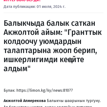
Дата публикации: 01 июля, 2024 г.
Балыкчыда балык саткан
Акжолтой айым: "Гранттык
колдоочу уюмдардын
талаптарына жооп берип,
ишкерлигимди кеңейте
алдым"
Булак:
https://limon.kg/ky/news:81077
Акжолтой Алмерекова
Балыкчы шаарынын тургуну.