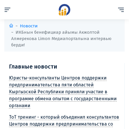
Новости
ИКБнын бенефициар айымы Акжолтой
Алмерекова Limon Медиапорталына интервью
берди!
Главные новости
Юристы-консультанты Центров поддержки
предпринимательства пяти областей
Кыргызской Республики приняли участие в
программе обмена опытом с государственными
органами
ТоТ тренинг - который объединил консультантов
Центров поддержки предпринимательства со