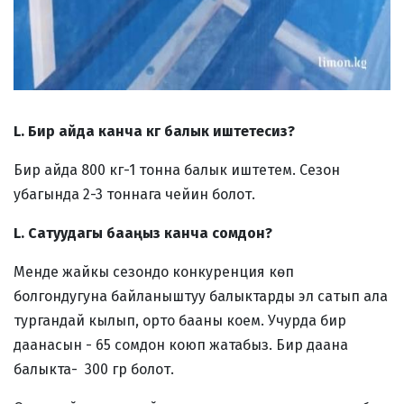
L. Бир айда канча кг балык иштетесиз?
Бир айда 800 кг-1 тонна балык иштетем. Сезон
убагында 2-3 тоннага чейин болот.
L. Сатуудагы бааңыз канча сомдон?
Менде жайкы сезондо конкуренция көп
болгондугуна байланыштуу балыктарды эл сатып ала
тургандай кылып, орто бааны коем. Учурда бир
даанасын - 65 сомдон коюп жатабыз. Бир даана
балыкта- 300 гр болот.