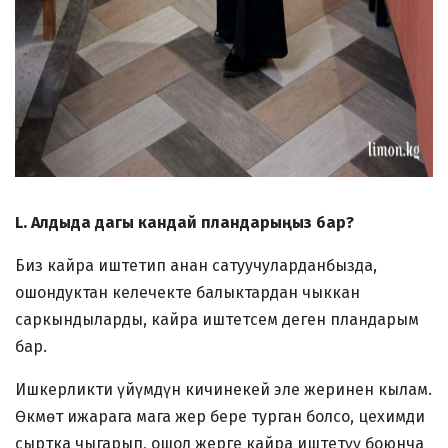
L. Алдыда дагы кандай пландарыңыз бар?
Биз кайра иштетип анан сатуучуларданбызда,
ошондуктан келечекте балыктардан чыккан
саркындыларды, кайра иштетсем деген пландарым
бар.
Ишкерликти үйүмдүн кичинекей эле жеринен кылам.
Өкмөт ижарага мага жер бере турган болсо, цехимди
сыртка чыгарып, ошол жерге кайра иштетүү боюнча