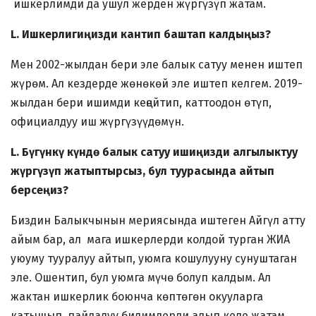
ишкерлимди да ушул жерден жүргүзүп жатам.
L. Ишкерлигиңизди кантип баштап калдыңыз?
Мен 2002-жылдан бери эле балык сатуу менен иштеп
жүрөм. Ал кездерде жөнөкөй эле иштеп келгем. 2019-
жылдан бери ишимди кеңейтип, каттоодон өтүп,
официалдуу иш жүргүзүүдөмүн.
L. Бүгүнкү күндө балык сатуу ишиңизди алгылыктуу
жүргүзүп жатыптырсыз, бул туурасында айтып
берсеңиз?
Биздин Балыкчынын мериясында иштеген Айгүл атту
айым бар, ал мага ишкерлерди колдой турган ЖИА
уюуму тууралуу айтып, уюмга кошулууну сунуштаган
эле. Ошентип, бул уюмга мүчө болуп калдым. Ал
жактан ишкерлик боюнча көптөгөн окууларга
катышып, пайдалуу билимдерди алып келе жатам.