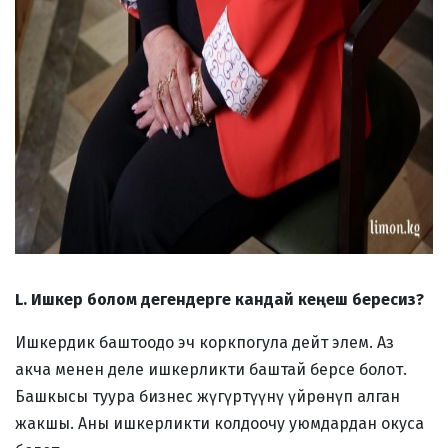
L. Ишкер болом дегендерге кандай кеңеш бересиз?
Ишкердик баштоодо эч коркпогула дейт элем. Аз
акча менен деле ишкерликти баштай берсе болот.
Башкысы туура бизнес жүгүртүүнү үйрөнүп алган
жакшы. Аны ишкерликти колдоочу уюмдардан окуса