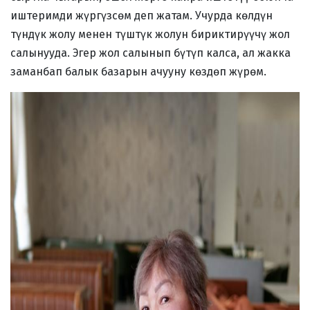
иштеримди жүргүзсөм деп жатам. Учурда көлдүн
түндүк жолу менен түштүк жолун бириктирүүчү жол
салынууда. Эгер жол салынып бүтүп калса, ал жакка
заманбап балык базарын ачууну көздөп жүрөм.