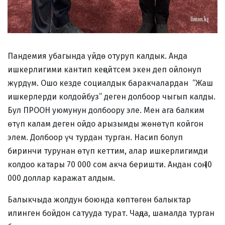
Пандемия убагында үйдө отуруп калдык. Анда
ишкерлигими кантип кеңейтсем экен деп ойлонуп
жүрдүм. Ошо кезде социалдык баракчалардан “Жаш
ишкерлерди колдойбуз” деген долбоор чыгып калды.
Бул ПРООН уюмунун долбоору эле. Мен ага балким
өтүп калам деген ойдо арызымды жөнөтүп койгон
элем. Долбоор үч турдан турган. Насип болуп
биринчи турунан өтүп кеттим, алар ишкерлигимди
колдоо катары 70 000 сом акча беришти. Андан соң 10
000 доллар каражат алдым.
Балыкчыда жолдун боюнда көптөгөн балыктар
илинген бойдон сатууда турат. Чаңда, шамалда турган