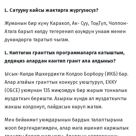
L. Сатууну кайсы жактарга жүргузөсүз?
Жуманын бир күнү Каракол, Ак- Суу, Тоң, Түп, Чолпон-
Атага барып көлдү тегеренип өзүмдүн унаам менен
дүкөндөргө таратып чыгам.
L. Көптөгөн гранттык программаларга катыштым,
дедиңиз алардан кантип грант ала алдыныз?
Ысык-Көлдө Ишкердикти Колдоо Борбору (ИКБ) бар.
Алар атайын гранттык конкурс уюштуруп, ЕККУ
(ОБСЕ) уюмунан 135 миң сомдук бир жарым тонналык
муздаткыч беришти. Азыркы күндө ал муздаткычты
жакшы колдонуп, пайдасын көрүп жатам.
Мен бейөкмөт уюмдарынын бардык талаптырына
жооп бергендигимден, алар мага ишенип каржылык