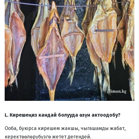
L. Кирешеңиз кандай болууда өзүн актоодобу?
Ооба, буюрса кирешем жакшы, чыгашамды жабат,
керектөөлөрүбүзгө жетет дегендей.