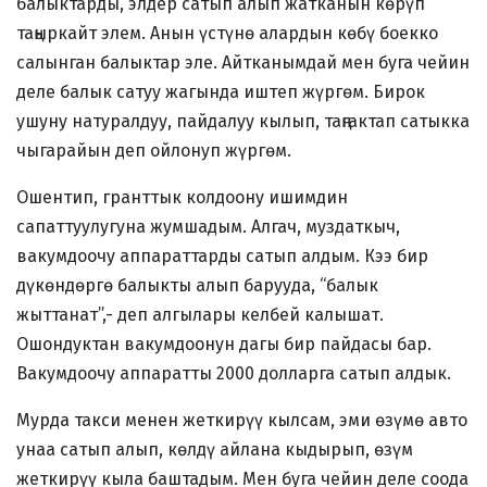
балыктарды, элдер сатып алып жатканын көрүп
таңыркайт элем. Анын үстүнө алардын көбү боекко
салынган балыктар эле. Айтканымдай мен буга чейин
деле балык сатуу жагында иштеп жүргөм. Бирок
ушуну натуралдуу, пайдалуу кылып, таңгактап сатыкка
чыгарайын деп ойлонуп жүргөм.
Ошентип, гранттык колдоону ишимдин
сапаттуулугуна жумшадым. Алгач, муздаткыч,
вакумдоочу аппараттарды сатып алдым. Кээ бир
дүкөндөргө балыкты алып барууда, “балык
жыттанат”,- деп алгылары келбей калышат.
Ошондуктан вакумдоонун дагы бир пайдасы бар.
Вакумдоочу аппаратты 2000 долларга сатып алдык.
Мурда такси менен жеткирүү кылсам, эми өзүмө авто
унаа сатып алып, көлдү айлана кыдырып, өзүм
жеткирүү кыла баштадым. Мен буга чейин деле соода